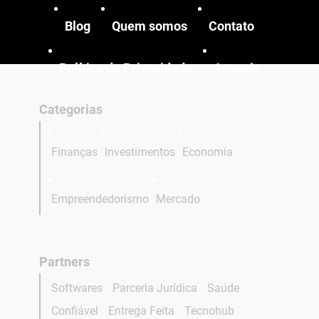
Blog
Quem somos
Contato
Política de Privacidade
Anuncie
Categorias
Finanças
Investimentos
Economia
Empreendedorismo
Mercado
Partners
Softwares
Parceria Jurídica
Saúde
Confiável
Entrega Feita
Tecnohub