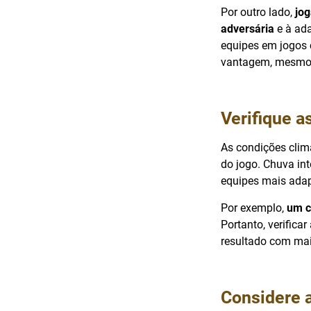
Por outro lado,
jog
adversária
e à ada
equipes em jogos 
vantagem, mesmo c
Verifique a
As condições clim
do jogo. Chuva int
equipes mais adap
Por exemplo,
um c
Portanto, verifica
resultado com mai
Considere a