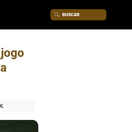
 jogo
na