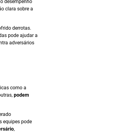
ar o desempenho
o clara sobre a
frido derrotas.
idas pode ajudar a
ntra adversários
sticas como a
outras,
podem
erado
as equipes pode
rsário
,