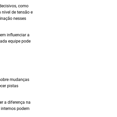
decisivos, como
nível de tensão e
minação nesses
em influenciar a
cada equipe pode
s sobre mudanças
ecer pistas
er a diferença na
s internos podem