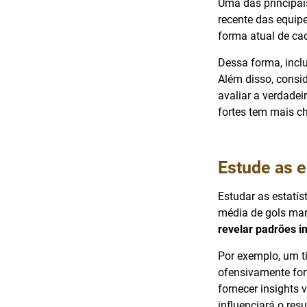
Uma das principai
recente das equipe
forma atual de ca
Dessa forma, inclu
Além disso, consi
avaliar a verdadei
fortes tem mais c
Estude as e
Estudar as estatís
média de gols marc
revelar padrões i
Por exemplo, um t
ofensivamente fort
fornecer insights 
influenciará o res