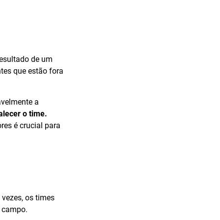
resultado de um
ntes que estão fora
avelmente a
lecer o time.
res é crucial para
 vezes, os times
o campo.