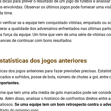
s dicas para prever o resultado de um jogo de futebol é analis
s envolvidas. Observar os últimos jogos pode fornecer uma visã
da time.
i verificar se a equipe tem conquistado vitórias, empatado ou so
derar a qualidade dos adversários enfrentados nas últimas part
ra força da equipe. Um time que vem de uma série de vitórias co
hances de continuar com bons resultados.
statísticas dos jogos anteriores
ticas dos jogos anteriores para fazer previsões precisas. Estatí
ados e sofridos, posse de bola, número de chutes a gol, entre 
mportantes.
ime que tem uma alta média de gols marcados pode ser consid
e. Além disso, analisar o histórico de confrontos diretos entre 
valiosos.
Se uma equipe tem um bom retrospecto contra o adve
ultado do próximo jogo.