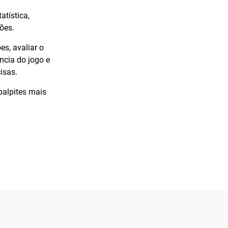
tística,
ões.
es, avaliar o
ncia do jogo e
isas.
palpites mais