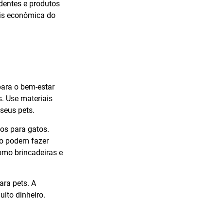
dentes e produtos
ais econômica do
para o bem-estar
. Use materiais
 seus pets.
os para gatos.
ro podem fazer
como brincadeiras e
ara pets. A
ito dinheiro.