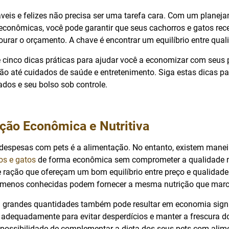
veis e felizes não precisa ser uma tarefa cara. Com um plane
econômicas, você pode garantir que seus cachorros e gatos re
urar o orçamento. A chave é encontrar um equilíbrio entre qual
ce cinco dicas práticas para ajudar você a economizar com seus
ão até cuidados de saúde e entretenimento. Siga estas dicas p
dos e seu bolso sob controle.
ção Econômica e Nutritiva
espesas com pets é a alimentação. No entanto, existem manei
os e gatos
de forma econômica sem comprometer a qualidade nu
 ração que ofereçam um bom equilíbrio entre preço e qualidade
 menos conhecidas podem fornecer a mesma nutrição que marc
grandes quantidades também pode resultar em economia signif
adequadamente para evitar desperdícios e manter a frescura d
a possibilidade de complementar a dieta dos seus pets com alim