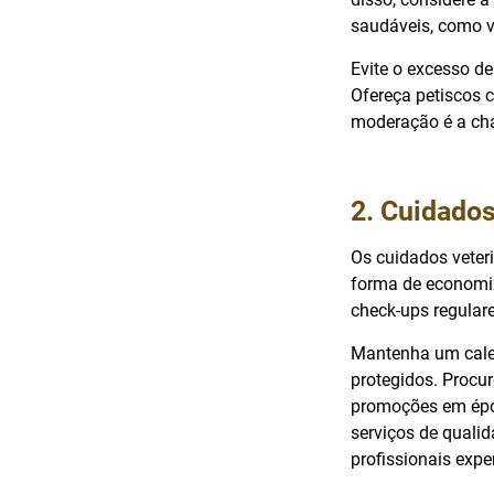
saudáveis, como v
Evite o excesso de
Ofereça petiscos 
moderação é a cha
2. Cuidados
Os cuidados veter
forma de economiz
check-ups regular
Mantenha um calen
protegidos. Procur
promoções em époc
serviços de qualid
profissionais expe