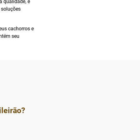
a qualidade, é
r soluções
eus cachorros e
antém seu
ileirão?