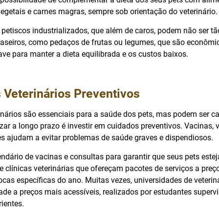
egetais e carnes magras, sempre sob orientação do veterinário.
 petiscos industrializados, que além de caros, podem não ser t
caseiros, como pedaços de frutas ou legumes, que são econômi
ve para manter a dieta equilibrada e os custos baixos.
 Veterinários Preventivos
inários são essenciais para a saúde dos pets, mas podem ser ca
ar a longo prazo é investir em cuidados preventivos. Vacinas,
es ajudam a evitar problemas de saúde graves e dispendiosos.
dário de vacinas e consultas para garantir que seus pets est
e clínicas veterinárias que ofereçam pacotes de serviços a preç
as específicas do ano. Muitas vezes, universidades de veterin
ade a preços mais acessíveis, realizados por estudantes superv
rientes.