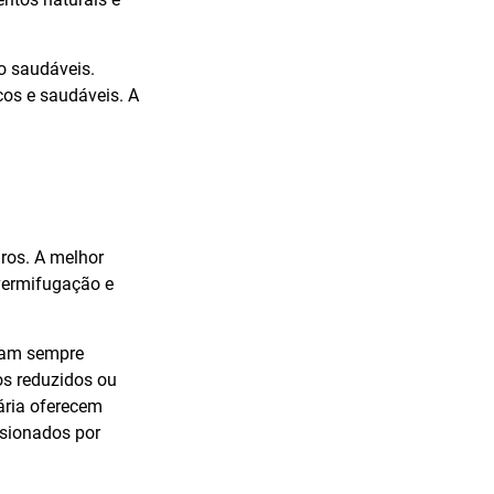
ão saudáveis.
cos e saudáveis. A
ros. A melhor
 vermifugação e
ejam sempre
os reduzidos ou
ária oferecem
isionados por