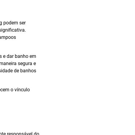
ng podem ser
gnificativa.
shampoos
es e dar banho em
 maneira segura e
ssidade de banhos
ecem o vínculo
nte responsável do