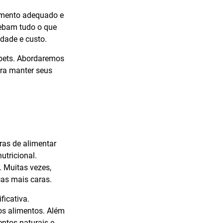
jamento adequado e
cebam tudo o que
idade e custo.
 pets. Abordaremos
ara manter seus
ras de alimentar
tricional.
. Muitas vezes,
as mais caras.
icativa.
os alimentos. Além
entos naturais e