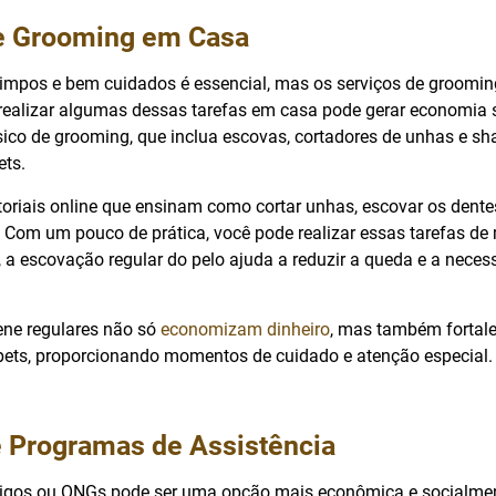
 e Grooming em Casa
limpos e bem cuidados é essencial, mas os serviços de groomi
realizar algumas dessas tarefas em casa pode gerar economia si
ico de grooming, que inclua escovas, cortadores de unhas e 
ets.
toriais online que ensinam como cortar unhas, escovar os dent
. Com um pouco de prática, você pode realizar essas tarefas de
, a escovação regular do pelo ajuda a reduzir a queda e a nece
iene regulares não só
economizam dinheiro
, mas também fortal
 pets, proporcionando momentos de cuidado e atenção especial.
e Programas de Assistência
rigos ou ONGs pode ser uma opção mais econômica e socialme