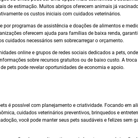
is de estimação. Muitos abrigos oferecem animais já vacinado
ativamente os custos iniciais com cuidados veterinários.
re por programas de assistência e doações de alimentos e med
anizações oferecem ajuda para famílias de baixa renda, garant
s cuidados necessários sem sobrecarregar o orçamento.
nidades online e grupos de redes sociais dedicados a pets, ond
informações sobre recursos gratuitos ou de baixo custo. A troc
de pets pode revelar oportunidades de economia e apoio.
ts é possível com planejamento e criatividade. Focando em a
ômica, cuidados veterinários preventivos, brinquedos e entrete
 adoção, você pode manter seus pets saudáveis e felizes sem g