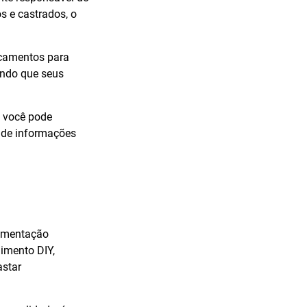
s e castrados, o
icamentos para
indo que seus
e você pode
a de informações
limentação
nimento DIY,
astar