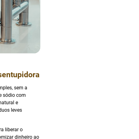
sentupidora
mples, sem a
de sódio com
natural e
duos leves
a liberar o
mizar dinheiro ao