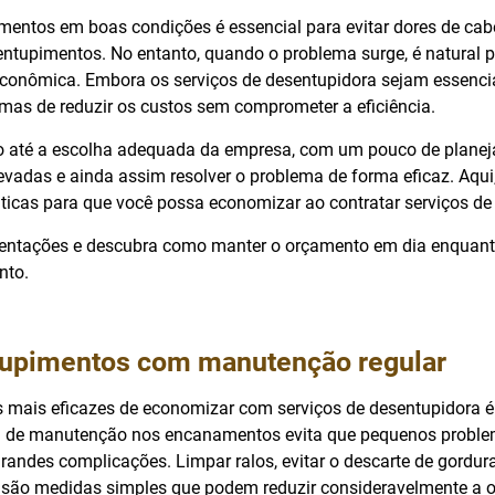
entos em boas condições é essencial para evitar dores de cab
ntupimentos. No entanto, quando o problema surge, é natural 
econômica. Embora os serviços de desentupidora sejam essenci
rmas de reduzir os custos sem comprometer a eficiência.
 até a escolha adequada da empresa, com um pouco de planeja
levadas e ainda assim resolver o problema de forma eficaz. Aqu
ticas para que você possa economizar ao contratar serviços d
ientações e descubra como manter o orçamento em dia enquant
nto.
tupimentos com manutenção regular
mais eficazes de economizar com serviços de desentupidora é
a de manutenção nos encanamentos evita que pequenos proble
ndes complicações. Limpar ralos, evitar o descarte de gordura 
ão são medidas simples que podem reduzir consideravelmente a o