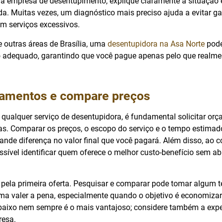
a empresa de desentupimento, explique claramente a situação
da. Muitas vezes, um diagnóstico mais preciso ajuda a evitar g
m serviços excessivos.
 outras áreas de Brasília, uma
desentupidora na Asa Norte
pode
o adequado, garantindo que você pague apenas pelo que realmen
rçamentos e compare preços
 qualquer serviço de desentupidora, é fundamental solicitar or
as. Comparar os preços, o escopo do serviço e o tempo estima
ande diferença no valor final que você pagará. Além disso, ao c
ssível identificar quem oferece o melhor custo-benefício sem ab
r pela primeira oferta. Pesquisar e comparar pode tomar algum
ma valer a pena, especialmente quando o objetivo é economizar
baixo nem sempre é o mais vantajoso; considere também a expe
resa.