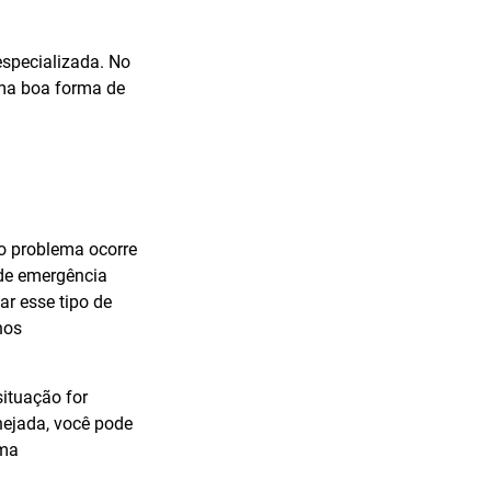
especializada. No
uma boa forma de
 o problema ocorre
de emergência
ar esse tipo de
nos
situação for
nejada, você pode
ema