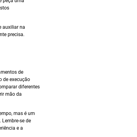
 e peça uma
astos
 auxiliar na
te precisa.
çamentos de
do de execução
omparar diferentes
rir mão da
 tempo, mas é um
. Lembre-se de
riência e a