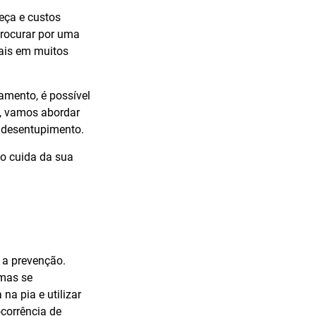
eça e custos
procurar por uma
ais em muitos
mento, é possível
i, vamos abordar
e desentupimento.
o cuida da sua
 a prevenção.
mas se
na pia e utilizar
corrência de