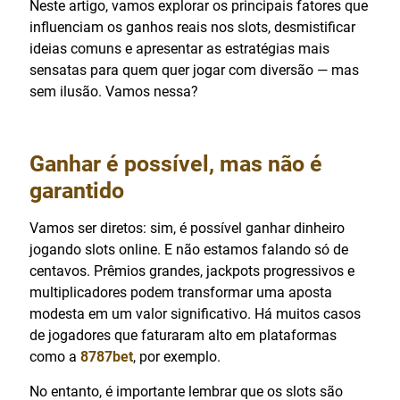
Neste artigo, vamos explorar os principais fatores que
influenciam os ganhos reais nos slots, desmistificar
ideias comuns e apresentar as estratégias mais
sensatas para quem quer jogar com diversão — mas
sem ilusão. Vamos nessa?
Ganhar é possível, mas não é
garantido
Vamos ser diretos: sim, é possível ganhar dinheiro
jogando slots online. E não estamos falando só de
centavos. Prêmios grandes, jackpots progressivos e
multiplicadores podem transformar uma aposta
modesta em um valor significativo. Há muitos casos
de jogadores que faturaram alto em plataformas
como a
8787bet
, por exemplo.
No entanto, é importante lembrar que os slots são