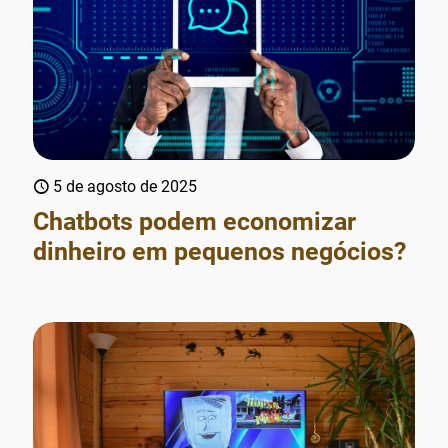
5 de agosto de 2025
Chatbots podem economizar
dinheiro em pequenos negócios?