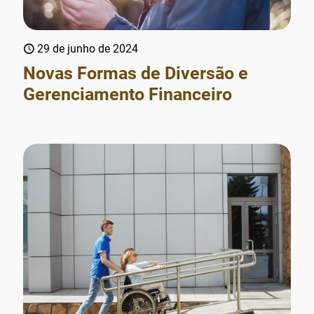
29 de junho de 2024
Novas Formas de Diversão e
Gerenciamento Financeiro