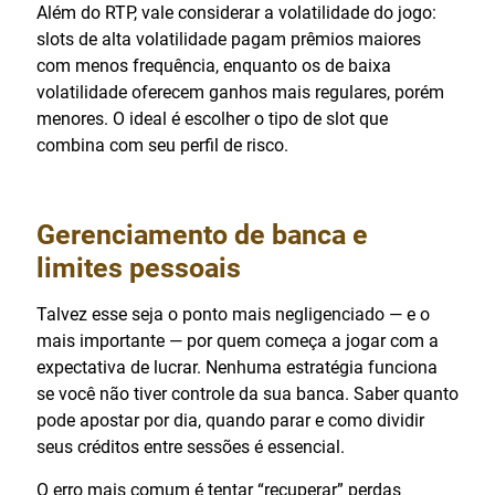
Além do RTP, vale considerar a volatilidade do jogo:
slots de alta volatilidade pagam prêmios maiores
com menos frequência, enquanto os de baixa
volatilidade oferecem ganhos mais regulares, porém
menores. O ideal é escolher o tipo de slot que
combina com seu perfil de risco.
Gerenciamento de banca e
limites pessoais
Talvez esse seja o ponto mais negligenciado — e o
mais importante — por quem começa a jogar com a
expectativa de lucrar. Nenhuma estratégia funciona
se você não tiver controle da sua banca. Saber quanto
pode apostar por dia, quando parar e como dividir
seus créditos entre sessões é essencial.
O erro mais comum é tentar “recuperar” perdas