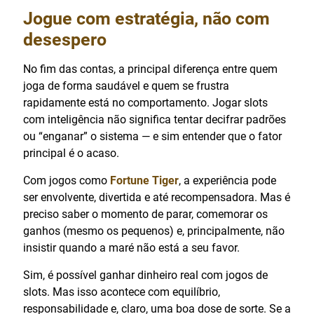
Jogue com estratégia, não com
desespero
No fim das contas, a principal diferença entre quem
joga de forma saudável e quem se frustra
rapidamente está no comportamento. Jogar slots
com inteligência não significa tentar decifrar padrões
ou “enganar” o sistema — e sim entender que o fator
principal é o acaso.
Com jogos como
Fortune Tiger
, a experiência pode
ser envolvente, divertida e até recompensadora. Mas é
preciso saber o momento de parar, comemorar os
ganhos (mesmo os pequenos) e, principalmente, não
insistir quando a maré não está a seu favor.
Sim, é possível ganhar dinheiro real com jogos de
slots. Mas isso acontece com equilíbrio,
responsabilidade e, claro, uma boa dose de sorte. Se a