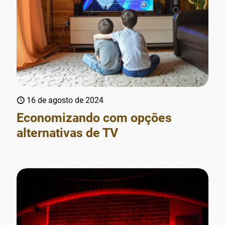
16 de agosto de 2024
Economizando com opções
alternativas de TV