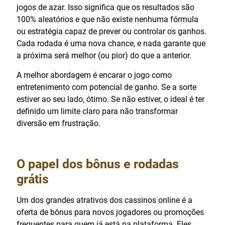
jogos de azar. Isso significa que os resultados são
100% aleatórios e que não existe nenhuma fórmula
ou estratégia capaz de prever ou controlar os ganhos.
Cada rodada é uma nova chance, e nada garante que
a próxima será melhor (ou pior) do que a anterior.
A melhor abordagem é encarar o jogo como
entretenimento com potencial de ganho. Se a sorte
estiver ao seu lado, ótimo. Se não estiver, o ideal é ter
definido um limite claro para não transformar
diversão em frustração.
O papel dos bônus e rodadas
grátis
Um dos grandes atrativos dos cassinos online é a
oferta de bônus para novos jogadores ou promoções
frequentes para quem já está na plataforma. Eles