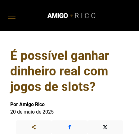
É possível ganhar
dinheiro real com
jogos de slots?
Por Amigo Rico
20 de maio de 2025