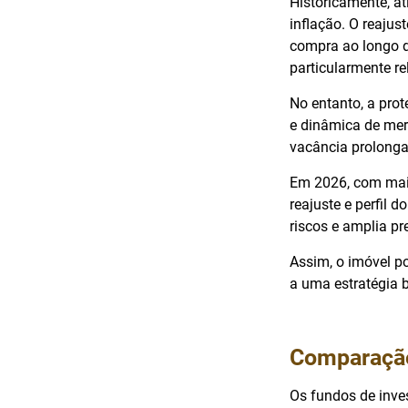
Historicamente, a
inflação. O reajus
compra ao longo do
particularmente re
No entanto, a pro
e dinâmica de mer
vacância prolong
Em 2026, com maio
reajuste e perfil 
riscos e amplia pre
Assim, o imóvel p
a uma estratégia 
Comparação
Os fundos de inves