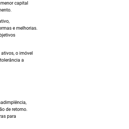
 menor capital
mento.
tivo,
ormas e melhorias.
bjetivos
 ativos, o imóvel
tolerância a
inadimplência,
o de retorno.
iras para