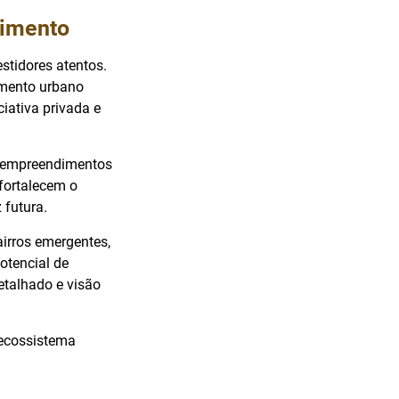
timento
stidores atentos.
mento urbano
iativa privada e
a empreendimentos
fortalecem o
 futura.
airros emergentes,
otencial de
etalhado e visão
 ecossistema