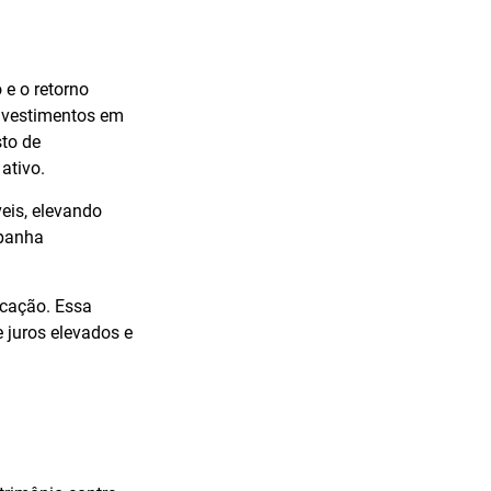
 e o retorno
investimentos em
sto de
ativo.
eis, elevando
mpanha
ocação. Essa
e juros elevados e