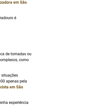
izadora em São
uradouro é
roca de tomadas ou
 complexos, como
 situações
300 apenas pela
ricista em São
 tenha experiência