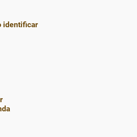
 identificar
r
nda