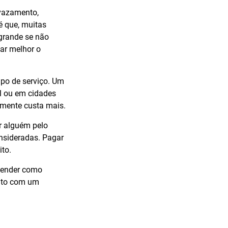
vazamento,
é que, muitas
 grande se não
ar melhor o
ipo de serviço. Um
al ou em cidades
lmente custa mais.
ar alguém pelo
nsideradas. Pagar
ito.
ntender como
ento com um