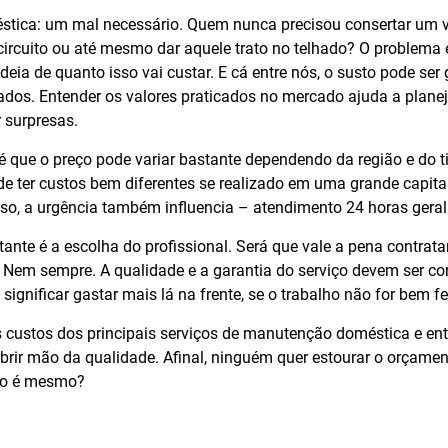
tica: um mal necessário. Quem nunca precisou consertar um 
circuito ou até mesmo dar aquele trato no telhado? O problema 
deia de quanto isso vai custar. E cá entre nós, o susto pode ser
ados. Entender os valores praticados no mercado ajuda a planej
 surpresas.
é que o preço pode variar bastante dependendo da região e do t
de ter custos bem diferentes se realizado em uma grande capit
so, a urgência também influencia – atendimento 24 horas gera
ante é a escolha do profissional. Será que vale a pena contrat
 Nem sempre. A qualidade e a garantia do serviço devem ser co
significar gastar mais lá na frente, se o trabalho não for bem fe
 custos dos principais serviços de manutenção doméstica e e
rir mão da qualidade. Afinal, ninguém quer estourar o orçam
não é mesmo?