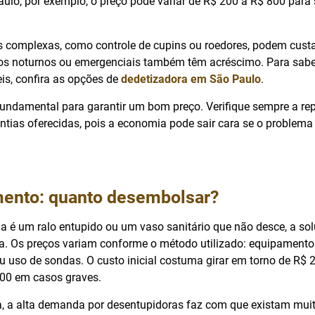
ulo, por exemplo, o preço pode variar de R$ 200 a R$ 800 para 
 complexas, como controle de cupins ou roedores, podem custa
ços noturnos ou emergenciais também têm acréscimo. Para sabe
is, confira as opções de
dedetizadora em São Paulo
.
fundamental para garantir um bom preço. Verifique sempre a re
tias oferecidas, pois a economia pode sair cara se o problema 
ento: quanto desembolsar?
 é um ralo entupido ou um vaso sanitário que não desce, a so
. Os preços variam conforme o método utilizado: equipamento
u uso de sondas. O custo inicial costuma girar em torno de R$
000 em casos graves.
ta, a alta demanda por desentupidoras faz com que existam mui