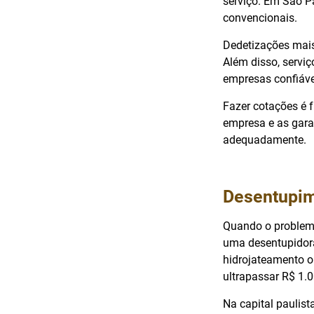
serviço. Em São Pa
convencionais.
Dedetizações mais
Além disso, servi
empresas confiáve
Fazer cotações é 
empresa e as garan
adequadamente.
Desentupim
Quando o problema
uma desentupidora
hidrojateamento o
ultrapassar R$ 1.
Na capital paulis