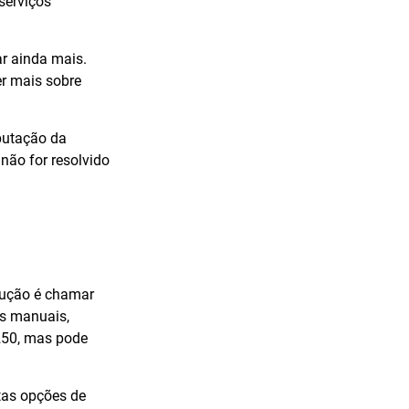
serviços
r ainda mais.
r mais sobre
putação da
não for resolvido
lução é chamar
s manuais,
 250, mas pode
tas opções de