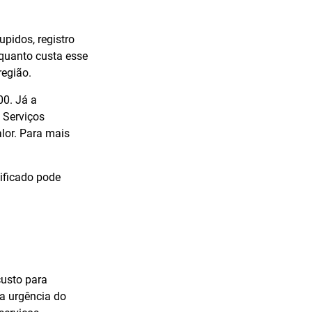
pidos, registro
quanto custa esse
região.
00. Já a
 Serviços
lor. Para mais
ificado pode
custo para
 a urgência do