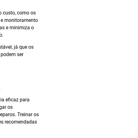
o custo, como os
s e monitoramento
as e minimiza o
o.
ável, já que os
e podem ser
a
a eficaz para
gar os
eparos. Treinar os
ções recomendadas