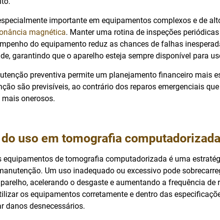
to.
 especialmente importante em equipamentos complexos e de alt
sonância magnética
. Manter uma rotina de inspeções periódica
mpenho do equipamento reduz as chances de falhas inesperad
de, garantindo que o aparelho esteja sempre disponível para us
utenção preventiva permite um planejamento financeiro mais est
ção são previsíveis, ao contrário dos reparos emergenciais qu
e mais onerosos.
 do uso em tomografia computadorizad
s equipamentos de tomografia computadorizada é uma estratégi
 manutenção. Um uso inadequado ou excessivo pode sobrecarre
arelho, acelerando o desgaste e aumentando a frequência de r
tilizar os equipamentos corretamente e dentro das especifica
tar danos desnecessários.