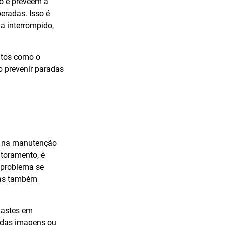
o e preveem a
peradas. Isso é
a interrompido,
ntos como o
o prevenir paradas
os na manutenção
itoramento, é
 problema se
mas também
sgastes em
e das imagens ou