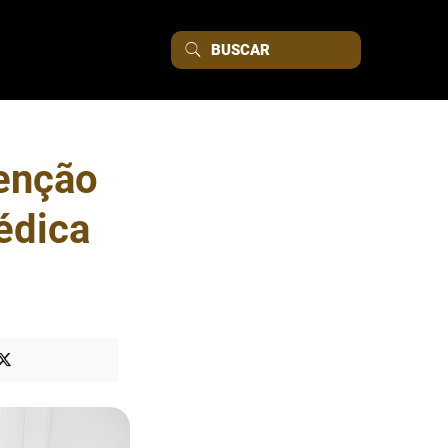
enção
édica