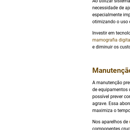
Ao utilizar siste
necessidade de aju
especialmente impo
otimizando o uso 
Investir em tecno
mamografia digita
e diminuir os cust
Manutenção
A manutenção pred
de equipamentos d
possível prever c
agrave. Essa abo
maximiza o tempo
Nos aparelhos de
componentes cruci