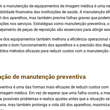
om a manutenção de equipamentos de imagem médica é uma ne
abilidade financeira das instituições de saúde. A manutenção e
til dos aparelhos, mas também previne falhas graves que podem
upções nos serviços. Estratégias como manutenção preventiva, o
ejamento de peças de reposição são essenciais para atingir ess
nte dos equipamentos também melhora a eficiência operacional d
arante o bom funcionamento dos aparelhos e a precisão dos diag
cutidos métodos eficazes para reduzir custos com a manutençã
ção de manutenção preventiva
entiva é uma das formas mais eficazes de reduzir custos co
imagem médica. Em vez de esperar que uma falha ocorra, a m
a possíveis problemas e realiza ajustes antes que a situação se
caros, mas também prolonga a vida útil dos aparelhos, maximiza