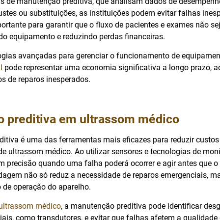
mas de manutenção preditiva, que analisam dados de desempenh
stes ou substituições, as instituições podem evitar falhas ines
rtante para garantir que o fluxo de pacientes e exames não sej
do equipamento e reduzindo perdas financeiras.
logias avançadas para gerenciar o funcionamento de equipame
l
pode representar uma economia significativa a longo prazo, a
os de reparos inesperados.
 preditiva em ultrassom médico
itiva é uma das ferramentas mais eficazes para reduzir cust
e ultrassom médico. Ao utilizar sensores e tecnologias de mon
om precisão quando uma falha poderá ocorrer e agir antes que o
rdagem não só reduz a necessidade de reparos emergenciais, 
 de operação do aparelho.
ultrassom médico
, a manutenção preditiva pode identificar de
ais, como transdutores, e evitar que falhas afetem a qualidad