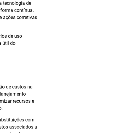
a tecnologia de
 forma contínua.
e ações corretivas
clos de uso
 útil do
ção de custos na
planejamento
mizar recursos e
o.
ubstituições com
stos associados a