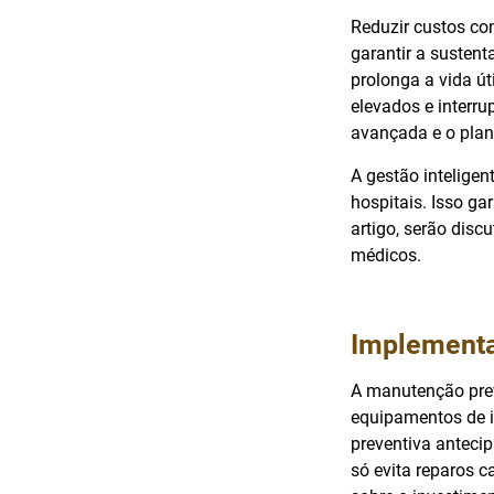
Reduzir custos c
garantir a sustent
prolonga a vida ú
elevados e interr
avançada e o plan
A gestão intelige
hospitais. Isso g
artigo, serão dis
médicos.
Implementa
A manutenção prev
equipamentos de 
preventiva antecip
só evita reparos 