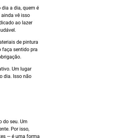
 dia a dia, quem é
ainda vê isso
icado ao lazer
audável.
teriais de pintura
o faça sentido pra
obrigação.
ativo. Um lugar
 dia. Isso não
ão do seu. Um
nte. Por isso,
ntes — é uma forma