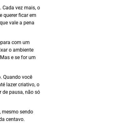
. Cada vez mais, o
e querer ficar em
que vale a pena
depara com um
ixar o ambiente
 Mas e se for um
o. Quando você
é lazer criativo, o
ar de pausa, não só
ue, mesmo sendo
da centavo.