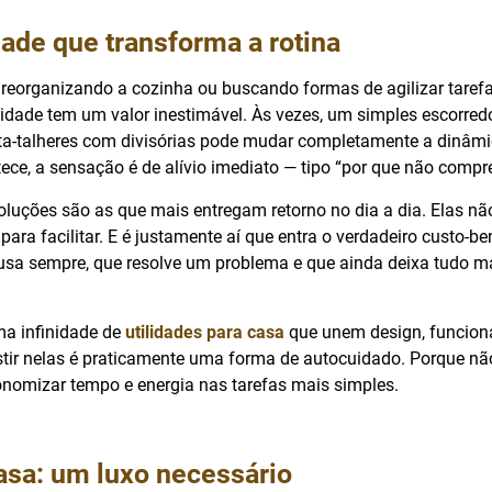
ade que transforma a rotina
reorganizando a cozinha ou buscando formas de agilizar taref
cidade tem um valor inestimável. Às vezes, um simples escorre
a-talheres com divisórias pode mudar completamente a dinâmi
ce, a sensação é de alívio imediato — tipo “por que não compre
luções são as que mais entregam retorno no dia a dia. Elas nã
para facilitar. E é justamente aí que entra o verdadeiro custo-be
usa sempre, que resolve um problema e que ainda deixa tudo ma
ma infinidade de
utilidades para casa
que unem design, funcion
estir nelas é praticamente uma forma de autocuidado. Porque n
onomizar tempo e energia nas tarefas mais simples.
asa: um luxo necessário