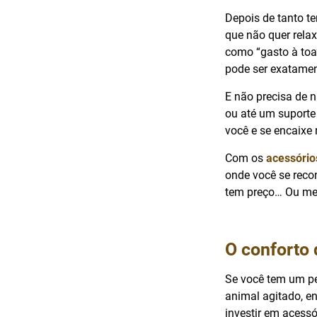
Depois de tanto t
que não quer rela
como “gasto à toa
pode ser exatament
E não precisa de 
ou até um suporte 
você e se encaixe 
Com os
acessório
onde você se reco
tem preço… Ou mel
O conforto
Se você tem um pe
animal agitado, en
investir em acess