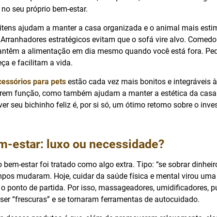
r no seu próprio bem-estar.
 itens ajudam a manter a casa organizada e o animal mais est
Arranhadores estratégicos evitam que o sofá vire alvo. Comed
ntêm a alimentação em dia mesmo quando você está fora. Pe
ça e facilitam a vida.
cessórios para pets
estão cada vez mais bonitos e integráveis 
rem função, como também ajudam a manter a estética da casa e
r seu bichinho feliz é, por si só, um ótimo retorno sobre o inve
m-estar: luxo ou necessidade?
 bem-estar foi tratado como algo extra. Tipo: “se sobrar dinheiro
mpos mudaram. Hoje, cuidar da saúde física e mental virou um
é o ponto de partida. Por isso, massageadores, umidificadores, pu
 ser “frescuras” e se tornaram ferramentas de autocuidado.