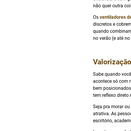
não quer outra coi
Os
ventiladores d
discretos e cobre
quando combinam d
no verão (e até n
Valorização
Sabe quando você 
acontece só com r
bem posicionados,
tem reflexo direto
Seja pra morar ou 
atrativa. As pess
escritório, academ