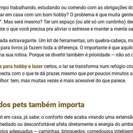
empo trabalhando, estudando ou correndo com as obrigações do
xar em casa com um bom hobby? O problema é que muita gente 
”. Mas será mesmo? Ter um espaço (ou até só um cantinho) ded
e o que você precisa pra aliviar o estresse e manter a mente s
nada extravagante. Um kit de ferramentas, um quebra-cabeça, ma
para livros já fazem toda a diferença. O importante é que aquil
na sua rotina. Porque se divertir também é prioridade — não só 
s para hobby e lazer
certos, o lar se transforma num refúgio cri
necta com o que te dá prazer, mesmo que por poucos minutos ao
hor: tem, mas muitas vezes é mais acessível do que parece.
 dos pets também importa
t em casa, já sabe: o conforto dele acaba virando uma extens
tediado ou desconfortável afeta diretamente a energia do ambie
órios adequados — caminhas, brinquedos, comedouros intelige