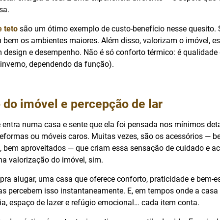
sa.
e teto
são um ótimo exemplo de custo-benefício nesse quesito. 
m bem os ambientes maiores. Além disso, valorizam o imóvel, e
esign e desempenho. Não é só conforto térmico: é qualidade 
o inverno, dependendo da função).
 do imóvel e percepção de lar
entra numa casa e sente que ela foi pensada nos mínimos deta
eformas ou móveis caros. Muitas vezes, são os acessórios — b
 bem aproveitados — que criam essa sensação de cuidado e ac
 na valorização do imóvel, sim.
pra alugar, uma casa que oferece conforto, praticidade e bem-e
oas percebem isso instantaneamente. E, em tempos onde a cas
ia, espaço de lazer e refúgio emocional… cada item conta.