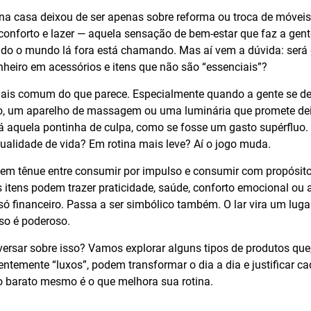
r na casa deixou de ser apenas sobre reforma ou troca de móveis
conforto e lazer — aquela sensação de bem-estar que faz a gent
 o mundo lá fora está chamando. Mas aí vem a dúvida: será 
heiro em acessórios e itens que não são “essenciais”?
mais comum do que parece. Especialmente quando a gente se 
o, um aparelho de massagem ou uma luminária que promete de
á aquela pontinha de culpa, como se fosse um gasto supérfluo.
ualidade de vida? Em rotina mais leve? Aí o jogo muda.
bem tênue entre consumir por impulso e consumir com propósit
 itens podem trazer praticidade, saúde, conforto emocional ou at
 só financeiro. Passa a ser simbólico também. O lar vira um lug
so é poderoso.
ersar sobre isso? Vamos explorar alguns tipos de produtos q
temente “luxos”, podem transformar o dia a dia e justificar ca
 o barato mesmo é o que melhora sua rotina.