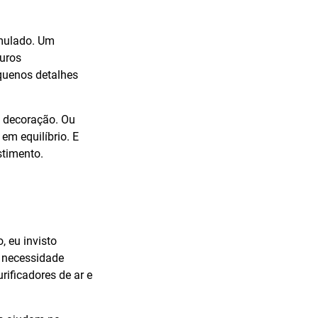
imulado. Um
ouros
quenos detalhes
à decoração. Ou
m equilíbrio. E
stimento.
, eu invisto
a necessidade
rificadores de ar e