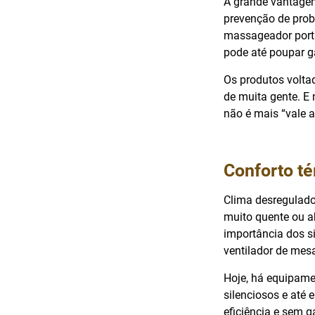
A grande vantagem
prevenção de prob
massageador portát
pode até poupar g
Os produtos volta
de muita gente. E 
não é mais “vale a
Conforto té
Clima desregulado
muito quente ou ab
importância dos s
ventilador de mesa
Hoje, há equipame
silenciosos e até 
eficiência e sem g