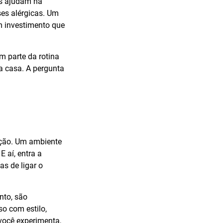
es ajudam na
es alérgicas. Um
um investimento que
 parte da rotina
na casa. A pergunta
ição. Um ambiente
 aí, entra a
s de ligar o
nto, são
so com estilo,
 você experimenta,