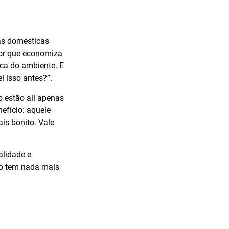
as domésticas
dor que economiza
ca do ambiente. E
i isso antes?”.
o estão ali apenas
nefício: aquele
is bonito. Vale
alidade e
ão tem nada mais