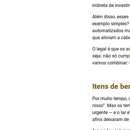
indireta de investi
Além disso, esses
exemplo simples? 
automatizados ma
que aliviam a cabe
O legal é que os
a
seja: não só cump
vamos combinar: ve
Itens de be
Por muito tempo, o
nisso”. Mas os te
urgente — e o lar 
afins deixaram de