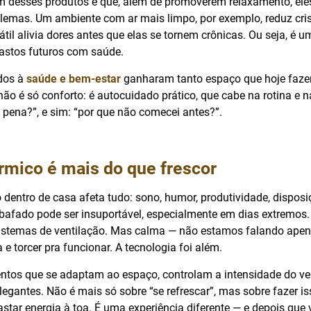
 desses produtos é que, além de promoverem relaxamento, el
lemas. Um ambiente com ar mais limpo, por exemplo, reduz cris
il alivia dores antes que elas se tornem crônicas. Ou seja, é 
astos futuros com saúde.
dos à
saúde e bem-estar
ganharam tanto espaço que hoje fazem
não é só conforto: é autocuidado prático, que cabe na rotina e 
 pena?”, e sim: “por que não comecei antes?”.
rmico é mais do que frescor
 dentro de casa afeta tudo: sono, humor, produtividade, dispos
afado pode ser insuportável, especialmente em dias extremos. E
istemas de ventilação. Mas calma — não estamos falando apena
 e torcer pra funcionar. A tecnologia foi além.
ntos que se adaptam ao espaço, controlam a intensidade do ve
elegantes. Não é mais só sobre “se refrescar”, mas sobre fazer is
astar energia à toa. É uma experiência diferente — e depois que