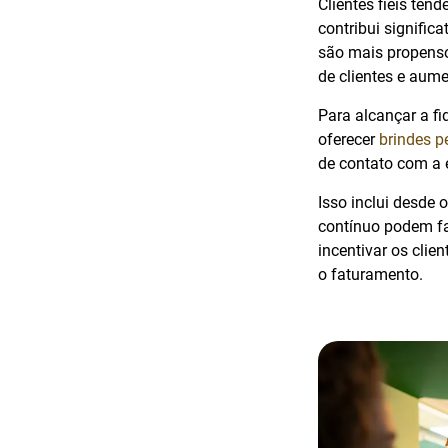
Clientes fiéis te
contribui signific
são mais propenso
de clientes e aum
Para alcançar a fi
oferecer
brindes p
de contato com a
Isso inclui desde
contínuo podem fa
incentivar os cli
o faturamento.