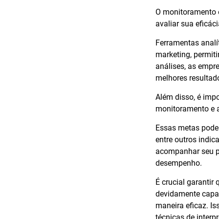
O monitoramento e
avaliar sua eficác
Ferramentas analí
marketing, permit
análises, as empre
melhores resultad
Além disso, é impo
monitoramento e a
Essas metas podem
entre outros indi
acompanhar seu pr
desempenho.
É crucial garantir
devidamente capac
maneira eficaz. I
técnicas de inter