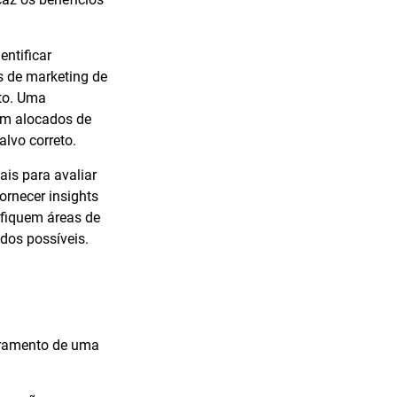
entificar
s de marketing de
to. Uma
am alocados de
lvo correto.
is para avaliar
ornecer insights
fiquem áreas de
dos possíveis.
uramento de uma