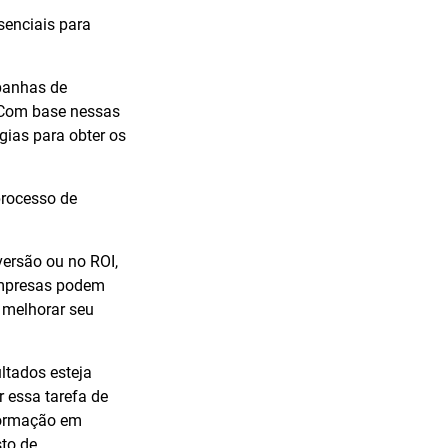
senciais para
panhas de
. Com base nessas
gias para obter os
processo de
ersão ou no ROI,
 empresas podem
 melhorar seu
ltados esteja
 essa tarefa de
 formação em
sto de