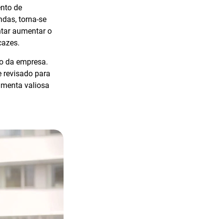
ento de
das, torna-se
ntar aumentar o
cazes.
to da empresa.
 revisado para
amenta valiosa