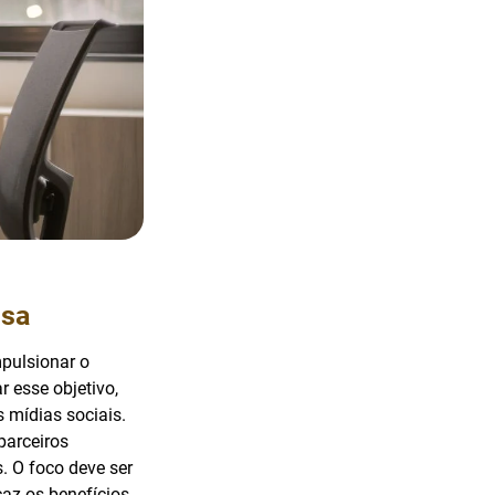
esa
mpulsionar o
 esse objetivo,
 mídias sociais.
parceiros
. O foco deve ser
az os benefícios