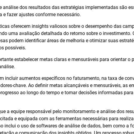
 análise dos resultados das estratégias implementadas são es
ia e fazer ajustes conforme necessário.
ticas oferecem insights valiosos sobre o desempenho das cam
indo uma avaliação detalhada do retorno sobre o investimento
sas podem identificar áreas de melhoria e otimizar suas estraté
os possíveis.
rtante estabelecer metas claras e mensuráveis para orientar o 
nálise.
 incluir aumentos específicos no faturamento, na taxa de conv
cadores-chave. Ao definir metas alcançáveis e mensuráveis, as
ogresso ao longo do tempo e tomar decisões informadas para
 que a equipe responsável pelo monitoramento e análise dos resu
itada e equipada com as ferramentas necessárias para realizar
sso inclui o uso de softwares de análise de dados, bem como a
pretação e comunicação dos insights obtidos. Um processo robu