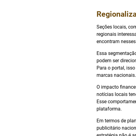
Regionaliz
Seções locais, c
regionais interes
encontram nesses 
Essa segmentação 
podem ser direcio
Para o portal, is
marcas nacionais.
O impacto finance
notícias locais t
Esse comportamento
plataforma.
Em termos de plane
publicitário nacio
estratégia não é a