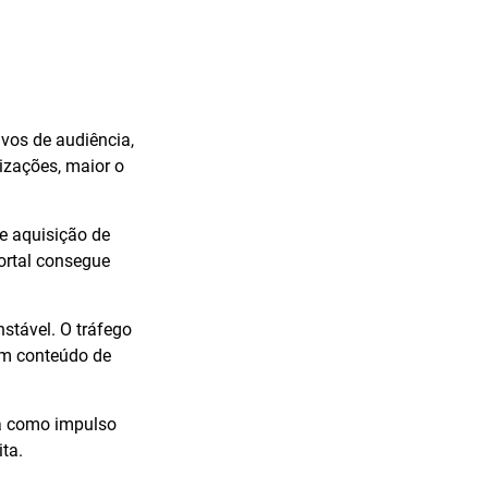
vos de audiência,
izações, maior o
e aquisição de
ortal consegue
nstável. O tráfego
am conteúdo de
na como impulso
ta.