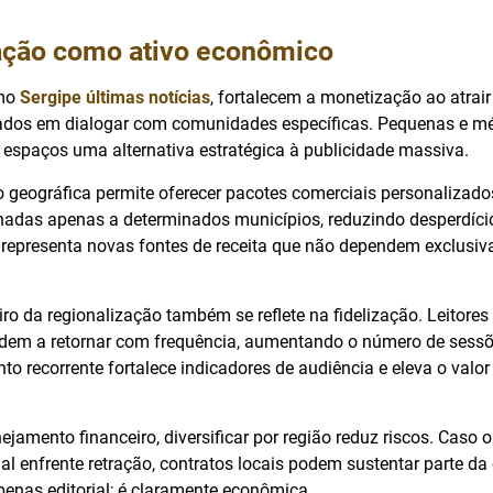
ação como ativo econômico
omo
Sergipe últimas notícias
, fortalecem a monetização ao atrai
sados em dialogar com comunidades específicas. Pequenas e m
espaços uma alternativa estratégica à publicidade massiva.
geográfica permite oferecer pacotes comerciais personaliza
nadas apenas a determinados municípios, reduzindo desperdíci
so representa novas fontes de receita que não dependem exclusi
iro da regionalização também se reflete na fidelização. Leito
endem a retornar com frequência, aumentando o número de sessõ
 recorrente fortalece indicadores de audiência e eleva o valor
jamento financeiro, diversificar por região reduz riscos. Caso
nal enfrente retração, contratos locais podem sustentar parte da
penas editorial; é claramente econômica.