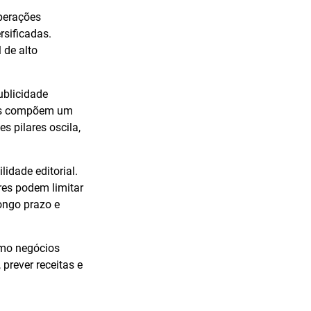
operações
rsificadas.
 de alto
ublicidade
iais compõem um
 pilares oscila,
idade editorial.
es podem limitar
longo prazo e
omo negócios
 prever receitas e