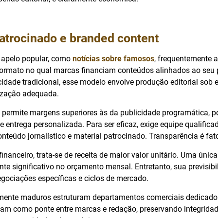
atrocinado e branded content
o apelo popular, como
notícias sobre famosos
, frequentemente 
formato no qual marcas financiam conteúdos alinhados ao seu
cidade tradicional, esse modelo envolve produção editorial sob
ização adequada.
 permite margens superiores às da publicidade programática, p
e entrega personalizada. Para ser eficaz, exige equipe qualificad
nteúdo jornalístico e material patrocinado. Transparência é fator
financeiro, trata-se de receita de maior valor unitário. Uma ún
te significativo no orçamento mensal. Entretanto, sua previsibi
gociações específicas e ciclos de mercado.
amente maduros estruturam departamentos comerciais dedicados
uam como ponte entre marcas e redação, preservando integridade