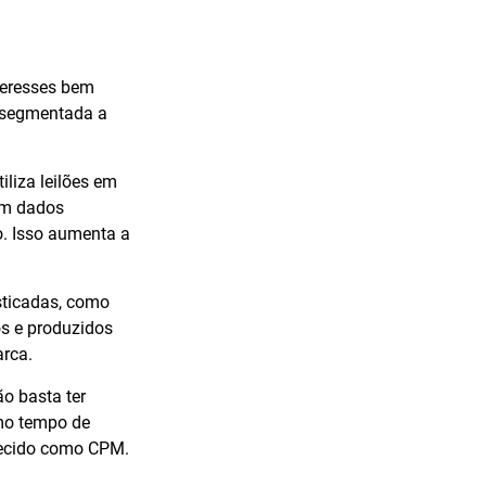
teresses bem
s segmentada a
liza leilões em
sam dados
o. Isso aumenta a
sticadas, como
os e produzidos
arca.
o basta ter
omo tempo de
nhecido como CPM.