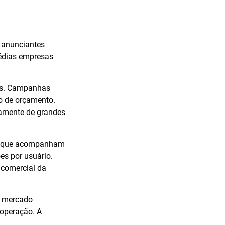
r anunciantes
édias empresas
dos. Campanhas
o de orçamento.
vamente de grandes
res que acompanham
es por usuário.
 comercial da
 o mercado
 operação. A