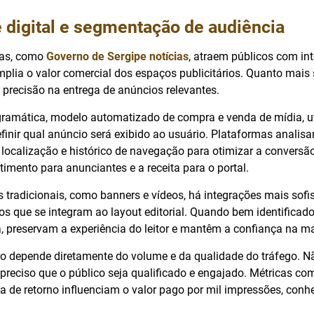
 digital e segmentação de audiência
icas, como
Governo de Sergipe notícias
, atraem públicos com in
amplia o valor comercial dos espaços publicitários. Quanto mai
 precisão na entrega de anúncios relevantes.
gramática, modelo automatizado de compra e venda de mídia, uti
efinir qual anúncio será exibido ao usuário. Plataformas anali
localização e histórico de navegação para otimizar a conversã
stimento para anunciantes e a receita para o portal.
 tradicionais, como banners e vídeos, há integrações mais sofi
os que se integram ao layout editorial. Quando bem identificad
, preservam a experiência do leitor e mantêm a confiança na m
ro depende diretamente do volume e da qualidade do tráfego. Nã
 preciso que o público seja qualificado e engajado. Métricas c
a de retorno influenciam o valor pago por mil impressões, co