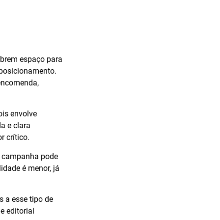
abrem espaço para
 posicionamento.
 encomenda,
ois envolve
a e clara
 crítico.
ica campanha pode
lidade é menor, já
 a esse tipo de
 editorial