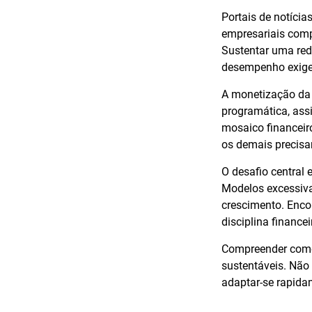
Portais de notíci
empresariais compl
Sustentar uma reda
desempenho exige 
A monetização da 
programática, ass
mosaico financeir
os demais precis
O desafio central 
Modelos excessiva
crescimento. Encon
disciplina financei
Compreender como 
sustentáveis. Não 
adaptar-se rapida