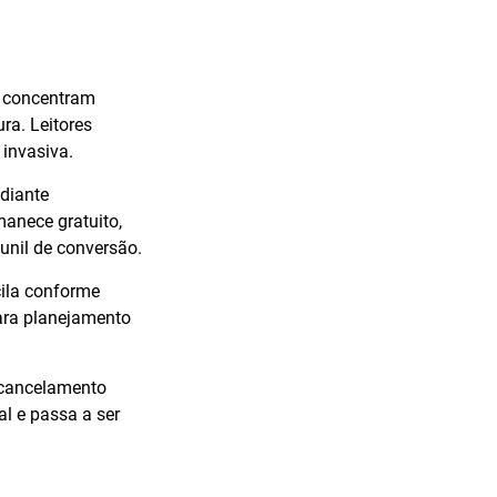
e concentram
ra. Leitores
 invasiva.
diante
manece gratuito,
funil de conversão.
scila conforme
ara planejamento
 cancelamento
l e passa a ser