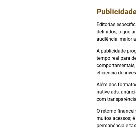
Publicidade
Editorias específ
definidos, o que 
audiência, maior a
A publicidade pro
tempo real para d
comportamentais, 
eficiência do inve
Além dos formatos
native ads, anúnci
com transparência
O retorno financei
muitos acessos; é
permanência e tax