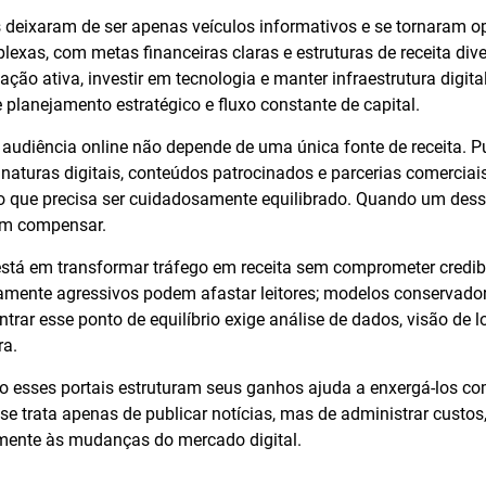
as deixaram de ser apenas veículos informativos e se tornaram 
exas, com metas financeiras claras e estruturas de receita dive
ção ativa, investir em tecnologia e manter infraestrutura digital
planejamento estratégico e fluxo constante de capital.
audiência online não depende de uma única fonte de receita. P
inaturas digitais, conteúdos patrocinados e parcerias comerc
o que precisa ser cuidadosamente equilibrado. Quando um desses
am compensar.
está em transformar tráfego em receita sem comprometer credibil
mente agressivos podem afastar leitores; modelos conservador
trar esse ponto de equilíbrio exige análise de dados, visão de 
ra.
esses portais estruturam seus ganhos ajuda a enxergá-los c
se trata apenas de publicar notícias, mas de administrar custos,
mente às mudanças do mercado digital.