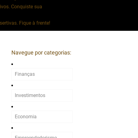
vos. Conquiste sua
rtivas. Fique à frente!
Navegue por categorias:
Finanças
Investimentos
Economia
Empreendedorismo