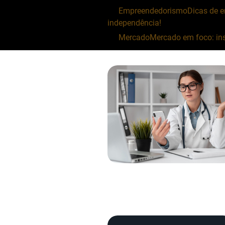
Empreendedorismo
Dicas de 
independência!
Mercado
Mercado em foco: ins