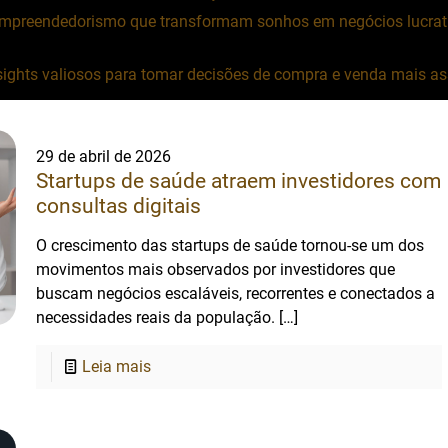
empreendedorismo que transformam sonhos em negócios lucrati
ights valiosos para tomar decisões de compra e venda mais asse
29 de abril de 2026
✕
Startups de saúde atraem investidores com
consultas digitais
O crescimento das startups de saúde tornou-se um dos
movimentos mais observados por investidores que
buscam negócios escaláveis, recorrentes e conectados a
necessidades reais da população.
[…]
Leia mais