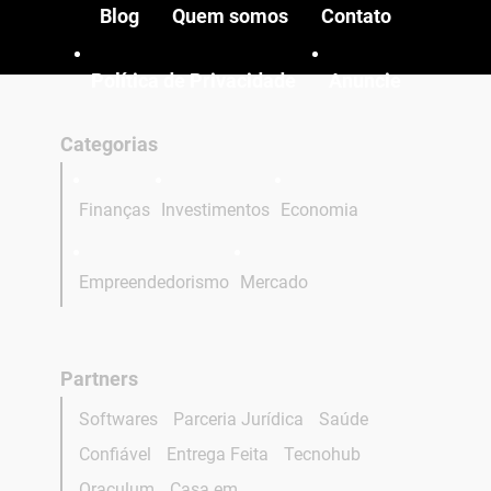
Blog
Quem somos
Contato
Política de Privacidade
Anuncie
Categorias
Finanças
Investimentos
Economia
Empreendedorismo
Mercado
Partners
Softwares
Parceria Jurídica
Saúde
Confiável
Entrega Feita
Tecnohub
Oraculum
Casa em