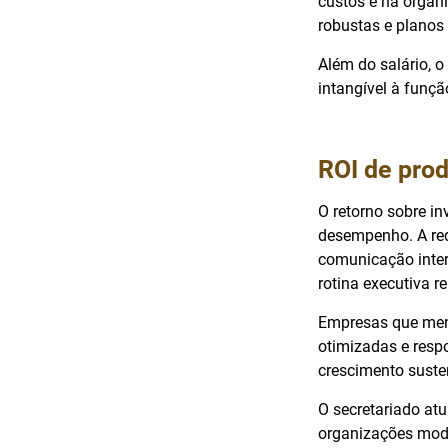
custos e na organi
robustas e planos 
Além do salário, o
intangível à funçã
ROI de prod
O retorno sobre i
desempenho. A red
comunicação inte
rotina executiva r
Empresas que mens
otimizadas e respo
crescimento suste
O secretariado at
organizações mode