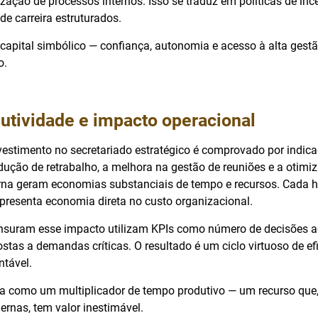
zação de processos internos. Isso se traduz em políticas de inc
de carreira estruturados.
 capital simbólico — confiança, autonomia e acesso à alta gest
o.
utividade e impacto operacional
nvestimento no secretariado estratégico é comprovado por indic
ução de retrabalho, a melhora na gestão de reuniões e a otimi
rna geram economias substanciais de tempo e recursos. Cada 
epresenta economia direta no custo organizacional.
uram esse impacto utilizam KPIs como número de decisões ag
stas a demandas críticas. O resultado é um ciclo virtuoso de efi
ntável.
ua como um multiplicador de tempo produtivo — um recurso que,
rnas, tem valor inestimável.