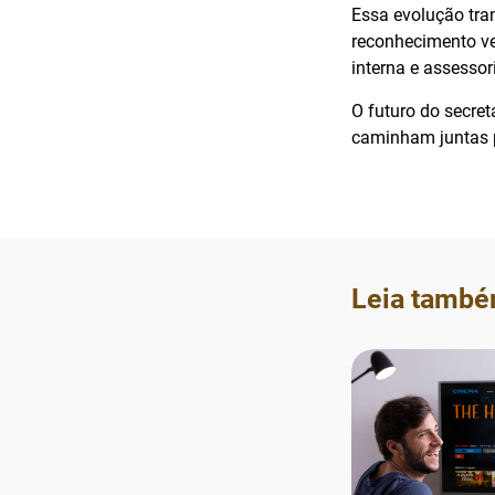
Essa evolução tra
reconhecimento v
interna e assessori
O futuro do secret
caminham juntas p
Leia també