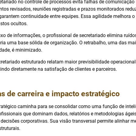
etariado no controle de processos evita falhas de comunicação 
tos revisados, reuniões registradas e prazos monitorados redu
 garantem continuidade entre equipes. Essa agilidade melhora
ustos ocultos.
luxo de informações, o profissional de secretariado elimina ruído
ria uma base sólida de organização. O retrabalho, uma das ma
idade, é minimizado.
etariado estruturado relatam maior previsibilidade operacional
etindo diretamente na satisfação de clientes e parceiros.
s de carreira e impacto estratégico
tratégico caminha para se consolidar como uma função de intel
rofissionais que dominam dados, relatórios e metodologias ágei
decisões corporativas. Sua visão transversal permite alinhar me
truturais.