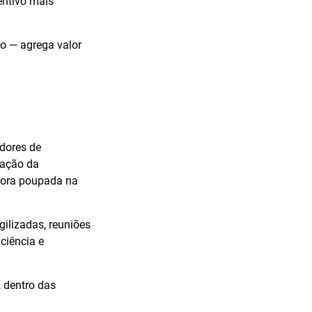
entivo mais
ão — agrega valor
adores de
zação da
hora poupada na
ilizadas, reuniões
ciência e
 dentro das