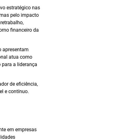
ivo estratégico nas
, mas pelo impacto
retrabalho,
orno financeiro da
do apresentam
onal atua como
o para a liderança
or de eficiência,
l e contínuo.
ente em empresas
lidades