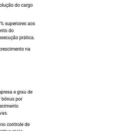
volução do cargo
0% superiores aos
ento do
execução prática.
 crescimento na
mpresa e grau de
r bônus por
hecimento
vas.
no controle de