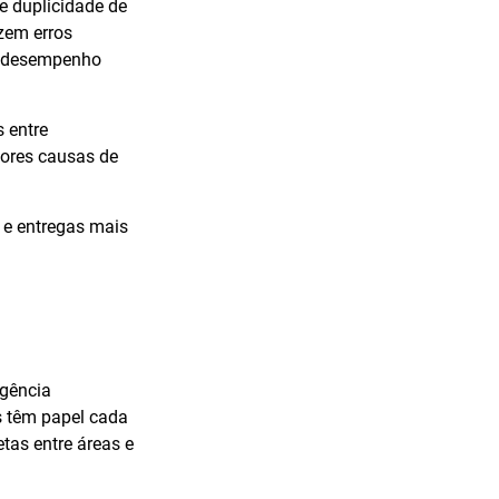
e duplicidade de
zem erros
 o desempenho
s entre
iores causas de
 e entregas mais
igência
s têm papel cada
tas entre áreas e