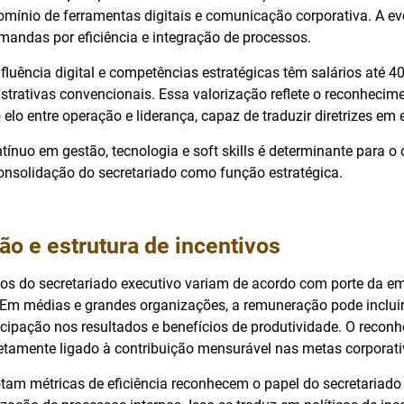
domínio de ferramentas digitais e comunicação corporativa. A e
ndas por eficiência e integração de processos.
fluência digital e competências estratégicas têm salários até 4
strativas convencionais. Essa valorização reflete o reconhecim
elo entre operação e liderança, capaz de traduzir diretrizes em 
ínuo em gestão, tecnologia e soft skills é determinante para o
consolidação do secretariado como função estratégica.
o e estrutura de incentivos
ios do secretariado executivo variam de acordo com porte da e
 Em médias e grandes organizações, a remuneração pode inclui
cipação nos resultados e benefícios de produtividade. O recon
retamente ligado à contribuição mensurável nas metas corporati
am métricas de eficiência reconhecem o papel do secretariado 