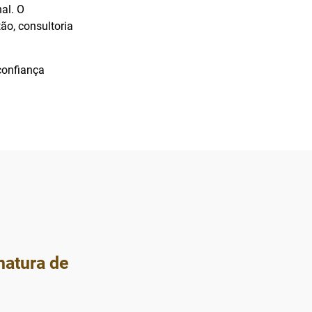
al. O
o, consultoria
 confiança
natura de