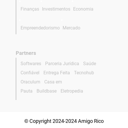
Finanças
Investimentos
Economia
Empreendedorismo
Mercado
Partners
Softwares
Parceria Jurídica
Saúde
Confiável
Entrega Feita
Tecnohub
Oraculum
Casa em
Pauta
Buildbase
Eletropedia
© Copyright 2024-2024 Amigo Rico