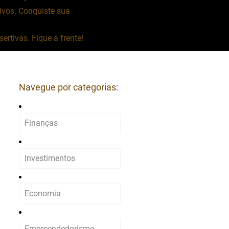
vos. Conquiste sua
rtivas. Fique à frente!
Navegue por categorias:
Finanças
Investimentos
Economia
Empreendedorismo