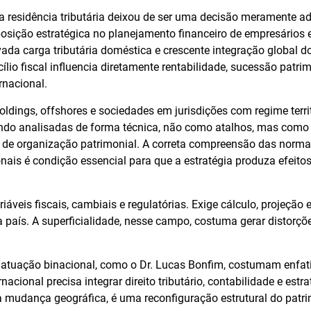
a residência tributária deixou de ser uma decisão meramente ad
osição estratégica no planejamento financeiro de empresários e
vada carga tributária doméstica e crescente integração global d
ílio fiscal influencia diretamente rentabilidade, sucessão patrim
rnacional.
ldings, offshores e sociedades em jurisdições com regime territ
ndo analisadas de forma técnica, não como atalhos, mas como
os de organização patrimonial. A correta compreensão das norma
nais é condição essencial para que a estratégia produza efeitos
iáveis fiscais, cambiais e regulatórias. Exige cálculo, projeção 
 país. A superficialidade, nesse campo, costuma gerar distorçõe
 atuação binacional, como o Dr. Lucas Bonfim, costumam enfat
acional precisa integrar direito tributário, contabilidade e estra
mudança geográfica, é uma reconfiguração estrutural do patri