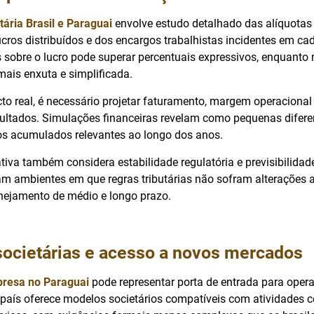
tária Brasil e Paraguai
envolve estudo detalhado das alíquotas 
ucros distribuídos e dos encargos trabalhistas incidentes em cad
s sobre o lucro pode superar percentuais expressivos, enquanto
mais enxuta e simplificada.
to real, é necessário projetar faturamento, margem operacional 
esultados. Simulações financeiras revelam como pequenas difer
os acumulados relevantes ao longo dos anos.
iva também considera estabilidade regulatória e previsibilidad
am ambientes em que regras tributárias não sofram alterações 
nejamento de médio e longo prazo.
societárias e acesso a novos mercados
presa no Paraguai
pode representar porta de entrada para oper
 país oferece modelos societários compatíveis com atividades c