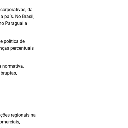
corporativas, da
a país. No Brasil,
 no Paraguai a
e política de
enças percentuais
e normativa.
abruptas,
ações regionais na
omerciais,