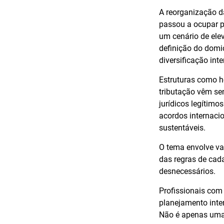
A reorganização d
passou a ocupar p
um cenário de ele
definição do domic
diversificação inte
Estruturas como ho
tributação vêm se
jurídicos legítim
acordos internacio
sustentáveis.
O tema envolve var
das regras de cada
desnecessários.
Profissionais com
planejamento intern
Não é apenas uma 