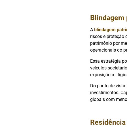
Blindagem p
A
blindagem patri
riscos e proteção 
patrimônio por mei
operacionais do pa
Essa estratégia po
veículos societár
exposição a litígi
Do ponto de vista 
investimentos. Cap
globais com menor
Residência f