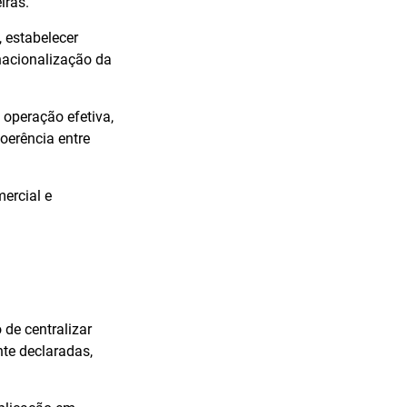
iras.
, estabelecer
rnacionalização da
 operação efetiva,
coerência entre
ercial e
 de centralizar
nte declaradas,