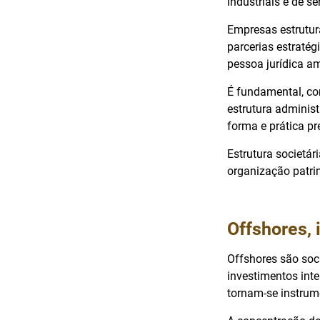
industriais e de s
Empresas estrutura
parcerias estraté
pessoa jurídica am
É fundamental, co
estrutura administ
forma e prática pr
Estrutura societár
organização patri
Offshores, 
Offshores são soci
investimentos int
tornam-se instrume