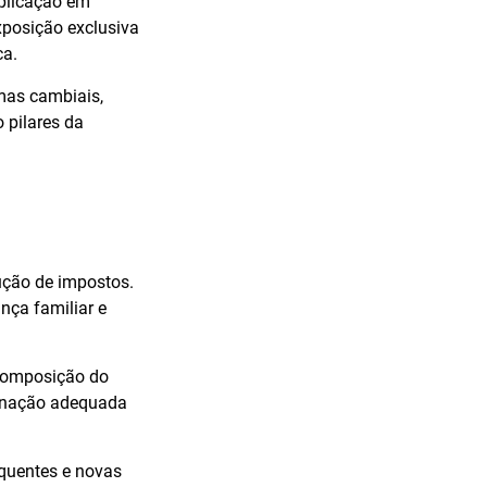
aplicação em
exposição exclusiva
ca.
rmas cambiais,
 pilares da
dução de impostos.
nça familiar e
, composição do
mbinação adequada
quentes e novas