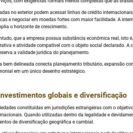
erviços, com exigências formais menos complexas que as brasile
das no exterior podem acessar linhas de crédito internacionais
gicas e negociar em moedas fortes com maior facilidade. A inte
plia o horizonte de crescimento.
ntudo, que a empresa possua substância econômica real, isto é,
rativa e atividade compatível com o objeto social declarado. A 
eserva a validade jurídica do planejamento.
ia bem delineada conecta planejamento tributário, expansão com
monial em um único desenho estratégico.
investimentos globais e diversificação
edades constituídas em jurisdições estrangeiras com o objetivo
ernacionais. Quando utilizadas dentro da legalidade e devidame
ntos de diversificação geográfica e cambial.