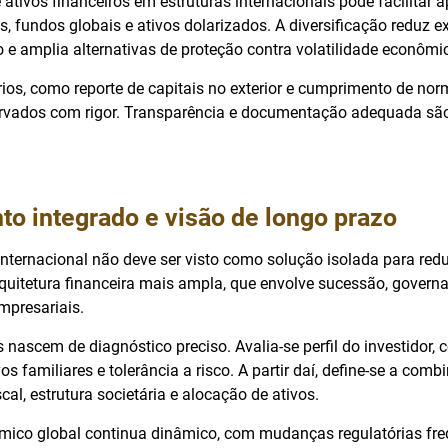
ativos financeiros em estruturas internacionais pode facilitar 
s, fundos globais e ativos dolarizados. A diversificação reduz 
 e amplia alternativas de proteção contra volatilidade econômi
rios, como reporte de capitais no exterior e cumprimento de no
rvados com rigor. Transparência e documentação adequada são
o integrado e visão de longo prazo
 internacional não deve ser visto como solução isolada para re
quitetura financeira mais ampla, que envolve sucessão, governa
mpresariais.
s nascem de diagnóstico preciso. Avalia-se perfil do investidor
vos familiares e tolerância a risco. A partir daí, define-se a co
scal, estrutura societária e alocação de ativos.
ico global continua dinâmico, com mudanças regulatórias fre