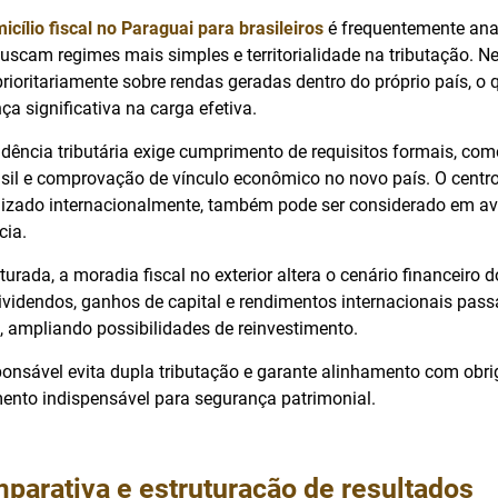
icílio fiscal no Paraguai para brasileiros
é frequentemente ana
uscam regimes mais simples e territorialidade na tributação. N
prioritariamente sobre rendas geradas dentro do próprio país, o
ça significativa na carga efetiva.
dência tributária exige cumprimento de requisitos formais, c
asil e comprovação de vínculo econômico no novo país. O centro
utilizado internacionalmente, também pode ser considerado em a
cia.
rada, a moradia fiscal no exterior altera o cenário financeiro d
ividendos, ganhos de capital e rendimentos internacionais passa
, ampliando possibilidades de reinvestimento.
onsável evita dupla tributação e garante alinhamento com obr
mento indispensável para segurança patrimonial.
parativa e estruturação de resultados