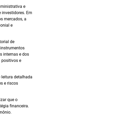
ministrativa e
 investidores. Em
os mercados, a
onial e
orial de
 instrumentos
s internas e dos
 positivos e
e leitura detalhada
s e riscos
izar que o
tégia financeira.
mônio.