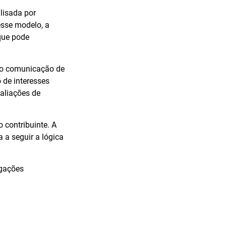
lisada por
esse modelo, a
 que pode
omo comunicação de
 de interesses
valiações de
o contribuinte. A
 a seguir a lógica
igações